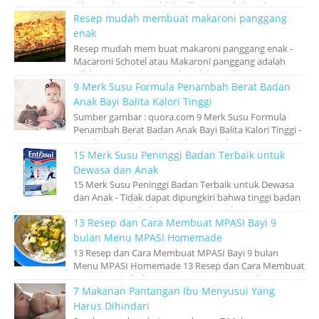
dibuat sehingga jatuhlah pilihan membeli mak...
Resep mudah membuat makaroni panggang
enak
Resep mudah mem buat makaroni panggang enak -
Macaroni Schotel atau Makaroni panggang adalah
salah satu pasta yang terkenal dari italia, m...
9 Merk Susu Formula Penambah Berat Badan
Anak Bayi Balita Kalori Tinggi
Sumber gambar : quora.com 9 Merk Susu Formula
Penambah Berat Badan Anak Bayi Balita Kalori Tinggi -
Kesulitan makan pada anak merupaka...
15 Merk Susu Peninggi Badan Terbaik untuk
Dewasa dan Anak
15 Merk Susu Peninggi Badan Terbaik untuk Dewasa
dan Anak - Tidak dapat dipungkiri bahwa tinggi badan
seseorang masih di anggap penting ole...
13 Resep dan Cara Membuat MPASI Bayi 9
bulan Menu MPASI Homemade
13 Resep dan Cara Membuat MPASI Bayi 9 bulan
Menu MPASI Homemade 13 Resep dan Cara Membuat
MPASI Bayi 9 bulan Menu MPASI Homemade – Kem...
7 Makanan Pantangan Ibu Menyusui Yang
Harus Dihindari