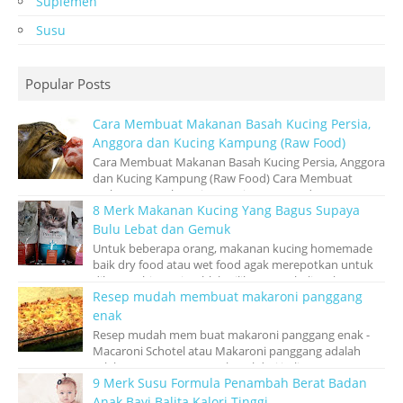
Suplemen
Susu
Popular Posts
Cara Membuat Makanan Basah Kucing Persia,
Anggora dan Kucing Kampung (Raw Food)
Cara Membuat Makanan Basah Kucing Persia, Anggora
dan Kucing Kampung (Raw Food) Cara Membuat
Makanan Basah Kucing Persia, Anggora dan Ku...
8 Merk Makanan Kucing Yang Bagus Supaya
Bulu Lebat dan Gemuk
Untuk beberapa orang, makanan kucing homemade
baik dry food atau wet food agak merepotkan untuk
dibuat sehingga jatuhlah pilihan membeli mak...
Resep mudah membuat makaroni panggang
enak
Resep mudah mem buat makaroni panggang enak -
Macaroni Schotel atau Makaroni panggang adalah
salah satu pasta yang terkenal dari italia, m...
9 Merk Susu Formula Penambah Berat Badan
Anak Bayi Balita Kalori Tinggi