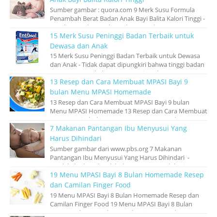
Sumber gambar : quora.com 9 Merk Susu Formula
Penambah Berat Badan Anak Bayi Balita Kalori Tinggi -
Kesulitan makan pada anak merupaka...
15 Merk Susu Peninggi Badan Terbaik untuk
Dewasa dan Anak
15 Merk Susu Peninggi Badan Terbaik untuk Dewasa
dan Anak - Tidak dapat dipungkiri bahwa tinggi badan
seseorang masih di anggap penting ole...
13 Resep dan Cara Membuat MPASI Bayi 9
bulan Menu MPASI Homemade
13 Resep dan Cara Membuat MPASI Bayi 9 bulan
Menu MPASI Homemade 13 Resep dan Cara Membuat
MPASI Bayi 9 bulan Menu MPASI Homemade – Kem...
7 Makanan Pantangan Ibu Menyusui Yang
Harus Dihindari
Sumber gambar dari www.pbs.org 7 Makanan
Pantangan Ibu Menyusui Yang Harus Dihindari -
Setelah ibu hamil melahirkan, tugas penuh kasi...
19 Menu MPASI Bayi 8 Bulan Homemade Resep
dan Camilan Finger Food
19 Menu MPASI Bayi 8 Bulan Homemade Resep dan
Camilan Finger Food 19 Menu MPASI Bayi 8 Bulan
Homemade Resep dan Camilan Finger Food - ...