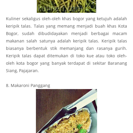
Kuliner sekaligus oleh-oleh khas bogor yang ketujuh adalah
keripik talas. Talas yang memang menjadi buah khas Kota
Bogor, sudah dibudidayakan menjadi berbagai macam
makanan salah satunya adalah keripik talas. Keripik talas
biasanya berbentuk stik memanjang dan rasanya gurih.
Keripik talas dapat ditemukan di toko kue atau toko oleh-
oleh kota bogor yang banyak terdapat di sekitar Baranang
Siang, Pajajaran.
8. Makaroni Panggang