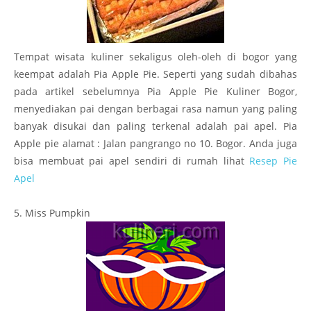
Tempat wisata kuliner sekaligus oleh-oleh di bogor yang
keempat adalah Pia Apple Pie. Seperti yang sudah dibahas
pada artikel sebelumnya Pia Apple Pie Kuliner Bogor,
menyediakan pai dengan berbagai rasa namun yang paling
banyak disukai dan paling terkenal adalah pai apel. Pia
Apple pie alamat : Jalan pangrango no 10. Bogor. Anda juga
bisa membuat pai apel sendiri di rumah lihat
Resep Pie
Apel
5. Miss Pumpkin