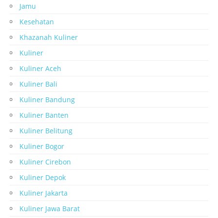
Jamu
Kesehatan
Khazanah Kuliner
Kuliner
Kuliner Aceh
Kuliner Bali
Kuliner Bandung
Kuliner Banten
Kuliner Belitung
Kuliner Bogor
Kuliner Cirebon
Kuliner Depok
Kuliner Jakarta
Kuliner Jawa Barat