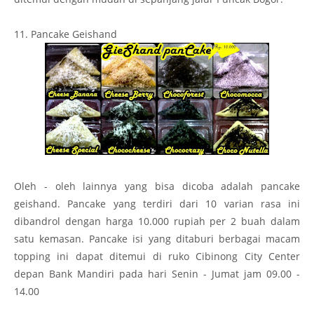
11. Pancake Geishand
Oleh - oleh lainnya yang bisa dicoba adalah pancake
geishand. Pancake yang terdiri dari 10 varian rasa ini
dibandrol dengan harga 10.000 rupiah per 2 buah dalam
satu kemasan. Pancake isi yang ditaburi berbagai macam
topping ini dapat ditemui di ruko Cibinong City Center
depan Bank Mandiri pada hari Senin - Jumat jam 09.00 -
14.00