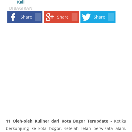
Kali
DIBAGIKAN
Share
Share
Share
11 Oleh-oleh Kuliner dari Kota Bogor Terupdate
- Ketika
berkunjung ke kota bogor, setelah lelah berwisata alam,