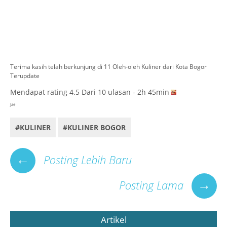
Terima kasih telah berkunjung di 11 Oleh-oleh Kuliner dari Kota Bogor
Terupdate
Mendapat rating
4.5
Dari
10
ulasan - 2h 45min
Jae
#KULINER
#KULINER BOGOR
←
Posting Lebih Baru
→
Posting Lama
Artikel