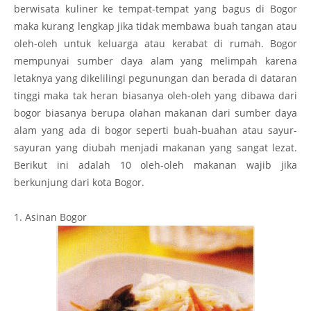
berwisata kuliner ke tempat-tempat yang bagus di Bogor
maka kurang lengkap jika tidak membawa buah tangan atau
oleh-oleh untuk keluarga atau kerabat di rumah. Bogor
mempunyai sumber daya alam yang melimpah karena
letaknya yang dikelilingi pegunungan dan berada di dataran
tinggi maka tak heran biasanya oleh-oleh yang dibawa dari
bogor biasanya berupa olahan makanan dari sumber daya
alam yang ada di bogor seperti buah-buahan atau sayur-
sayuran yang diubah menjadi makanan yang sangat lezat.
Berikut ini adalah 10 oleh-oleh makanan wajib jika
berkunjung dari kota Bogor.
1. Asinan Bogor