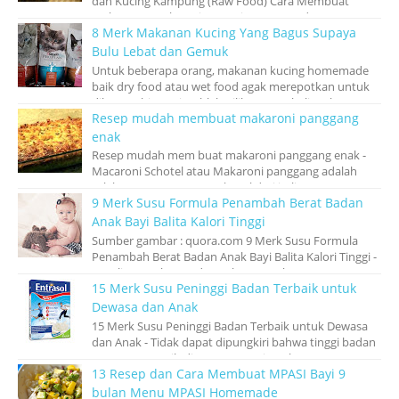
dan Kucing Kampung (Raw Food) Cara Membuat
Makanan Basah Kucing Persia, Anggora dan Ku...
8 Merk Makanan Kucing Yang Bagus Supaya
Bulu Lebat dan Gemuk
Untuk beberapa orang, makanan kucing homemade
baik dry food atau wet food agak merepotkan untuk
dibuat sehingga jatuhlah pilihan membeli mak...
Resep mudah membuat makaroni panggang
enak
Resep mudah mem buat makaroni panggang enak -
Macaroni Schotel atau Makaroni panggang adalah
salah satu pasta yang terkenal dari italia, m...
9 Merk Susu Formula Penambah Berat Badan
Anak Bayi Balita Kalori Tinggi
Sumber gambar : quora.com 9 Merk Susu Formula
Penambah Berat Badan Anak Bayi Balita Kalori Tinggi -
Kesulitan makan pada anak merupaka...
15 Merk Susu Peninggi Badan Terbaik untuk
Dewasa dan Anak
15 Merk Susu Peninggi Badan Terbaik untuk Dewasa
dan Anak - Tidak dapat dipungkiri bahwa tinggi badan
seseorang masih di anggap penting ole...
13 Resep dan Cara Membuat MPASI Bayi 9
bulan Menu MPASI Homemade