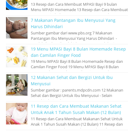
13 Resep dan Cara Membuat MPASI Bayi 9 bulan
Menu MPASI Homemade 13 Resep dan Cara Membuat
MPASI Bayi 9 bulan Menu MPASI Homemade – Kem...
7 Makanan Pantangan Ibu Menyusui Yang
Harus Dihindari
Sumber gambar dari www.pbs.org 7 Makanan
Pantangan Ibu Menyusui Yang Harus Dihindari -
Setelah ibu hamil melahirkan, tugas penuh kasi...
19 Menu MPASI Bayi 8 Bulan Homemade Resep
dan Camilan Finger Food
19 Menu MPASI Bayi 8 Bulan Homemade Resep dan
Camilan Finger Food 19 Menu MPASI Bayi 8 Bulan
Homemade Resep dan Camilan Finger Food - ...
12 Makanan Sehat dan Bergizi Untuk Ibu
Menyusui
Sumber gambar : parents.mdpcdn.com 12 Makanan
Sehat dan Bergizi Untuk Ibu Menyusui - Selain
menghindari makanan ‘pantangan’ atau yang...
11 Resep dan Cara Membuat Makanan Sehat
Untuk Anak 1 Tahun Susah Makan (12 Bulan)
11 Resep dan Cara Membuat Makanan Sehat Untuk
Anak 1 Tahun Susah Makan (12 Bulan) 11 Resep dan
Cara Membuat Makanan Sehat Untuk Anak 1 ...