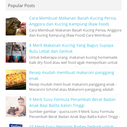
Popular Posts
Cara Membuat Makanan Basah Kucing Persia,
Anggora dan Kucing Kampung (Raw Food)
Cara Membuat Makanan Basah Kucing Persia, Anggora
dan Kucing Kampung (Raw Food) Cara Membuat
Makanan Basah Kucing Persia, Anggora dan Ku...
8 Merk Makanan Kucing Yang Bagus Supaya
Bulu Lebat dan Gemuk
Untuk beberapa orang, makanan kucing homemade
baik dry food atau wet food agak merepotkan untuk
dibuat sehingga jatuhlah pilihan membeli mak...
Resep mudah membuat makaroni panggang
enak
Resep mudah mem buat makaroni panggang enak -
Macaroni Schotel atau Makaroni panggang adalah
salah satu pasta yang terkenal dari italia, m...
9 Merk Susu Formula Penambah Berat Badan
Anak Bayi Balita Kalori Tinggi
Sumber gambar : quora.com 9 Merk Susu Formula
Penambah Berat Badan Anak Bayi Balita Kalori Tinggi -
Kesulitan makan pada anak merupaka...
15 Merk Susu Peninggi Badan Terbaik untuk