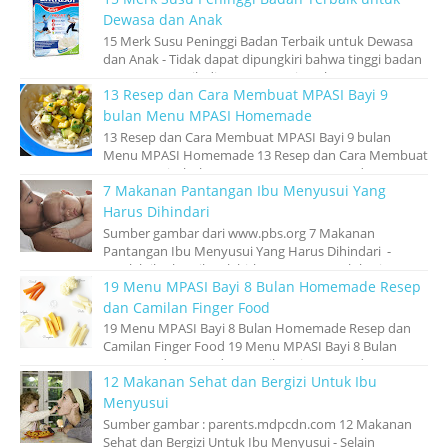
Dewasa dan Anak
15 Merk Susu Peninggi Badan Terbaik untuk Dewasa
dan Anak - Tidak dapat dipungkiri bahwa tinggi badan
seseorang masih di anggap penting ole...
13 Resep dan Cara Membuat MPASI Bayi 9
bulan Menu MPASI Homemade
13 Resep dan Cara Membuat MPASI Bayi 9 bulan
Menu MPASI Homemade 13 Resep dan Cara Membuat
MPASI Bayi 9 bulan Menu MPASI Homemade – Kem...
7 Makanan Pantangan Ibu Menyusui Yang
Harus Dihindari
Sumber gambar dari www.pbs.org 7 Makanan
Pantangan Ibu Menyusui Yang Harus Dihindari -
Setelah ibu hamil melahirkan, tugas penuh kasi...
19 Menu MPASI Bayi 8 Bulan Homemade Resep
dan Camilan Finger Food
19 Menu MPASI Bayi 8 Bulan Homemade Resep dan
Camilan Finger Food 19 Menu MPASI Bayi 8 Bulan
Homemade Resep dan Camilan Finger Food - ...
12 Makanan Sehat dan Bergizi Untuk Ibu
Menyusui
Sumber gambar : parents.mdpcdn.com 12 Makanan
Sehat dan Bergizi Untuk Ibu Menyusui - Selain