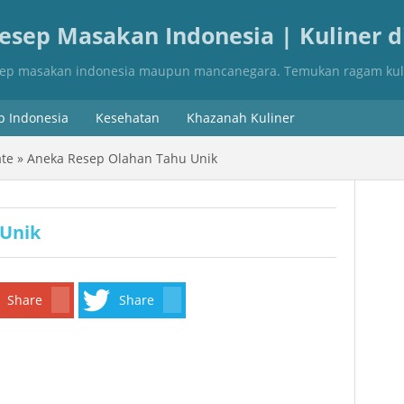
Resep Masakan Indonesia | Kuliner d
esep masakan indonesia maupun mancanegara. Temukan ragam kuli
p Indonesia
Kesehatan
Khazanah Kuliner
p Asinan
ate
»
Aneka Resep Olahan Tahu Unik
p Ayam
p Bakso
 Unik
p Buka Puasa
p Cake
Share
Share
p Daging
 Idul Fitri