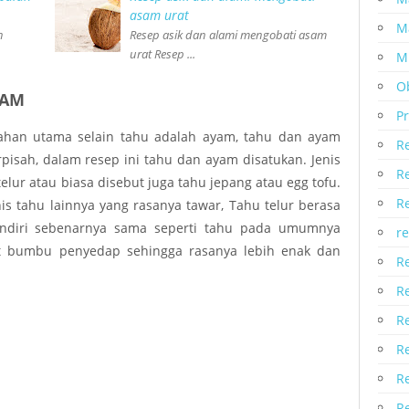
asam urat
M
n
Resep asik dan alami mengobati asam
urat Resep ...
M
O
YAM
P
han utama selain tahu adalah ayam, tahu dan ayam
R
rpisah, dalam resep ini tahu dan ayam disatukan. Jenis
R
lur atau biasa disebut juga tahu jepang atau egg tofu.
R
is tahu lainnya yang rasanya tawar, Tahu telur berasa
endiri sebenarnya sama seperti tahu pada umumnya
r
t bumbu penyedap sehingga rasanya lebih enak dan
R
R
R
R
Re
R