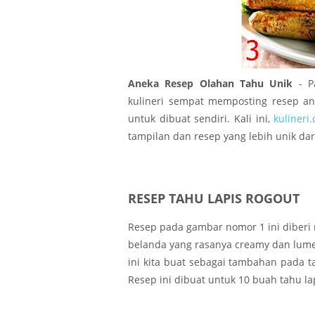
Rese
Rese
Rese
Aneka Resep Olahan Tahu Unik
- P
kulineri sempat memposting resep 
Rese
untuk dibuat sendiri. Kali ini,
kulineri
tampilan dan resep yang lebih unik dar
Rese
Rese
Rese
RESEP TAHU LAPIS ROGOUT
Resep pada gambar nomor 1 ini diberi 
belanda yang rasanya creamy dan lumer
ini kita buat sebagai tambahan pada t
Resep ini dibuat untuk 10 buah tahu la