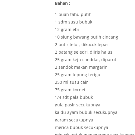
Bahan :
1 buah tahu putih
1 sdm susu bubuk
12 gram ebi
10 siung bawang putih cincang
2 butir telur, dikocok lepas
2 batang seledri, diiris halus
25 gram keju cheddar, diparut
2 sendok makan margarin
25 gram tepung terigu
250 ml susu cair
75 gram kornet
1/4 sdt pala bubuk
gula pasir secukupnya
kaldu ayam bubuk secukupnya
garam secukupnya
merica bubuk secukupnya
minyak untuk menggoreng secukupnya