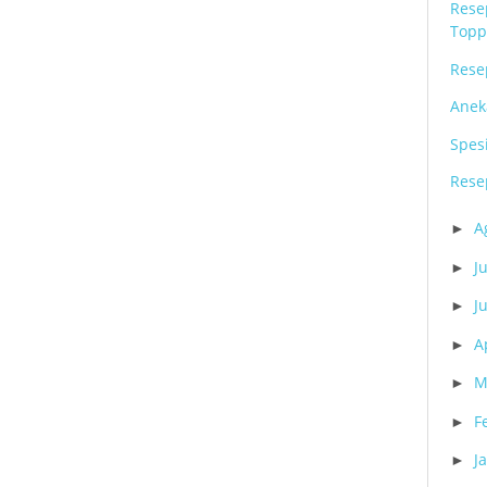
Rese
Toppi
Rese
Anek
Spes
Rese
A
►
Ju
►
J
►
A
►
M
►
F
►
J
►