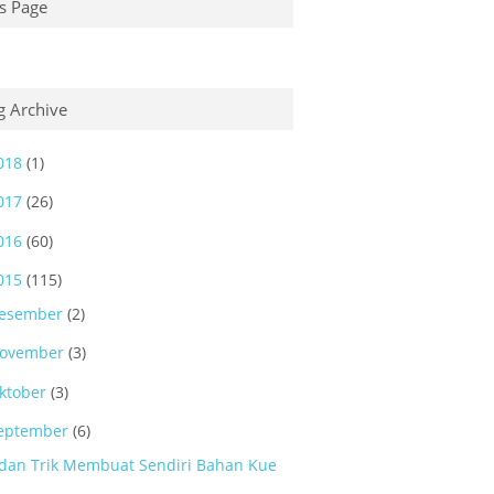
s Page
g Archive
018
(1)
017
(26)
016
(60)
015
(115)
esember
(2)
ovember
(3)
ktober
(3)
eptember
(6)
 dan Trik Membuat Sendiri Bahan Kue