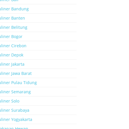
uliner Bandung
uliner Banten
liner Belitung
uliner Bogor
uliner Cirebon
uliner Depok
liner Jakarta
liner Jawa Barat
uliner Pulau Tidung
uliner Semarang
liner Solo
uliner Surabaya
liner Yogyakarta
akanan Hewan