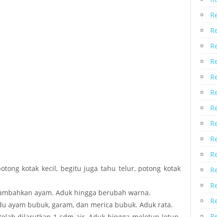
Re
R
R
R
R
R
R
R
R
R
tong kotak kecil, begitu juga tahu telur, potong kotak
R
R
Tambahkan ayam. Aduk hingga berubah warna.
R
ldu ayam bubuk, garam, dan merica bubuk. Aduk rata.
R
elah dilarutkan 1 sdm air. Aduk hingga meletup-letup.