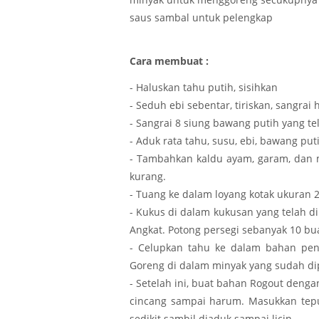
saus sambal untuk pelengkap
Cara membuat :
- Haluskan tahu putih, sisihkan
- Seduh ebi sebentar, tiriskan, sangrai 
- Sangrai 8 siung bawang putih yang te
- Aduk rata tahu, susu, ebi, bawang puti
- Tambahkan kaldu ayam, garam, dan me
kurang.
- Tuang ke dalam loyang kotak ukuran 2
- Kukus di dalam kukusan yang telah 
Angkat. Potong persegi sebanyak 10 bu
- Celupkan tahu ke dalam bahan penc
Goreng di dalam minyak yang sudah di
- Setelah ini, buat bahan Rogout deng
cincang sampai harum. Masukkan tepun
sedikit sambil diaduk sampai licin.