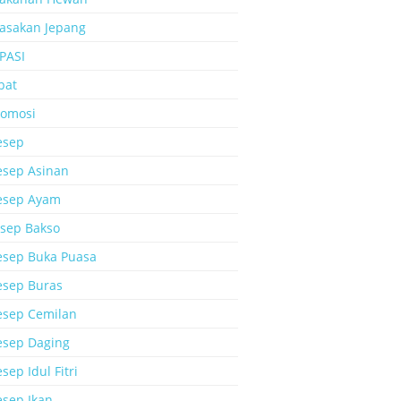
asakan Jepang
PASI
bat
romosi
esep
esep Asinan
esep Ayam
esep Bakso
esep Buka Puasa
esep Buras
esep Cemilan
esep Daging
sep Idul Fitri
esep Ikan