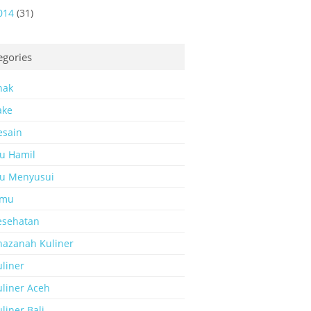
014
(31)
egories
nak
ake
esain
bu Hamil
bu Menyusui
amu
esehatan
hazanah Kuliner
liner
uliner Aceh
liner Bali