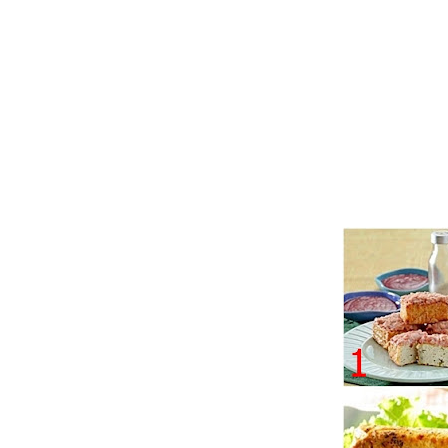
Kuliner Solo
Rese
Kuliner Surabaya
Resep
Kuliner Yogyakarta
Rese
Rese
Rese
Rese
Rese
Rese
Rese
Rese
Rese
Rese