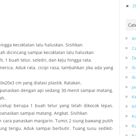
2
►
Cat
A
hingga kecoklatan lalu haluskan. Sisihkan
C
lah dicincang sampai kecoklatan lalu haluskan
D
h, 1 buah telur, seledri, dan keju hingga rata.
I
rica. Aduk rata. cicipi rasa, tambahkan jika ada yang
I
0x20x3 cm yang dialasi plastik. Ratakan.
J
dipanaskan dengan api sedang 30 menit sampai matang.
K
ah.
elup berupa 1 buah telur yang telah dikocok lepas.
K
panaskan sampai matang. Angkat. Sisihkan
Ku
an cara panaskan margarin. Tumis 2 siung bawang putih
K
g terigu. Aduk sampai berbutir. Tuang susu sedikit-
Ku