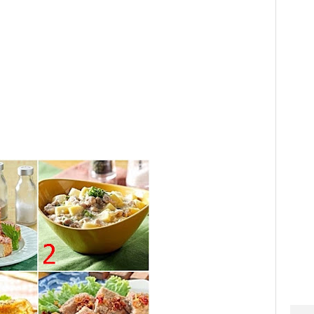
p Ikan
 Italia
p Kari
p Kentang
p Kue
p Kue Ulang Tahun
p Lebaran
p Makanan Bayi
p Makaroni
p Mie
p Minuman
p Sahur