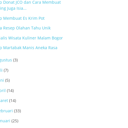
p Donat JCO dan Cara Membuat
ng Juga Isia...
p Membuat Es Krim Pot
a Resep Olahan Tahu Unik
ialis Wisata Kuliner Malam Bogor
p Martabak Manis Aneka Rasa
gustus
(3)
li
(7)
uni
(5)
pril
(14)
aret
(14)
ebruari
(33)
anuari
(25)