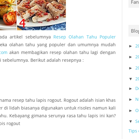
Fan
p Sambal
p Sate
Blo
p Sayur
ada artikel sebelumnya
Resep Olahan Tahu Populer
aneka olahan tahu yang populer dan umumnya mudah
2
►
p Sop
.com
akan membagikan resep olahan tahu lagi dengan
2
►
i sebelumnya. Berikut adalah resepnya :
p Soto
2
►
p Sushi
2
▼
p Tumis
D
►
N
►
nama resep tahu lapis rogout. Rogout adalah isian khas
 di lidah biasanya digunakan untuk risoles namun kali
O
►
ahu. Kebayang gimana serunya rasa tahu lapis ini kan?
S
▼
pis rogout
Tips