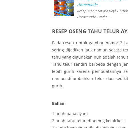
Homemade
Resep Menu MPASI Bayi 7 bula
Homemade - Perju ...
RESEP OSENG TAHU TELUR A
Pada resep untuk gambar nomor 2 ba
sering dijadikan lauk namun secara te
tahu yang digunakan pun adalah tahu te
Tahu telur sendiri berbeda dengan jen
lebih gurih karena pembuatannya s
namun ditambahkan telur dan sediki
gurih.
Bahan :
1 buah paha ayam
2 buah tahu telur, dipotong kotak kecil
2 siung bawang putih, dicincang kasar