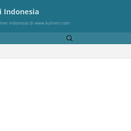
i Indonesia
ner indonesia di www.kulineri.com
Sear
ch
for: