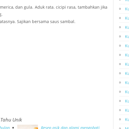
erica, dan gula. Aduk rata. cicipi rasa, tambahkan jika
K
g.
K
 atasnya. Sajikan bersama saus sambal.
Ku
K
K
K
Ku
Ku
K
K
Ku
K
 Tahu Unik
Ku
 bulan
Resep asik dan alami mengobati
M