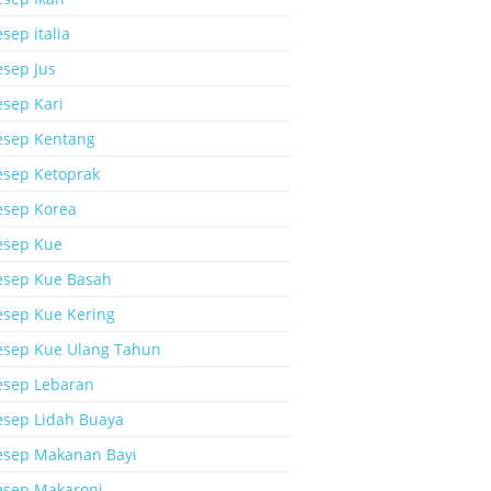
sep italia
esep Jus
esep Kari
esep Kentang
esep Ketoprak
esep Korea
esep Kue
esep Kue Basah
esep Kue Kering
esep Kue Ulang Tahun
esep Lebaran
esep Lidah Buaya
esep Makanan Bayi
esep Makaroni